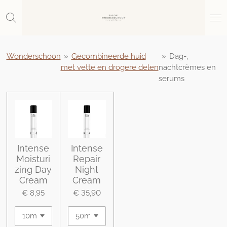
Ga
direct
naar
de
hoofdinhoud
Wonderschoon
»
Gecombineerde huid
»
Dag-,
met vette en drogere delen
nachtcrèmes en
serums
Intense
Intense
Moisturi
Repair
zing Day
Night
Cream
Cream
€ 8,95
€ 35,90