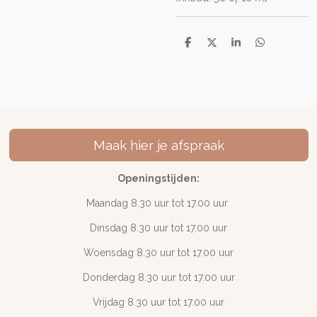
D
D
S
D
e
e
h
e
l
e
a
l
e
l
r
e
n
e
n
Maak hier je afspraak
Openingstijden:
Maandag 8.30 uur tot 17
.00 uur
Dinsdag 8.30 uur tot 17.00 uur
Woensdag 8.30 uur tot 17.00 uur
Donderdag 8.30 uur tot 17.00 uur
Vrijdag 8.30 uur tot 17.00 uur