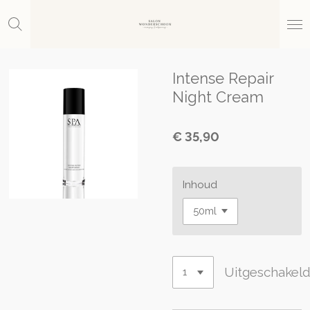
Ga
direct
naar
de
hoofdinhoud
Intense Repair
Night Cream
€ 35,90
Inhoud
Uitgeschakel