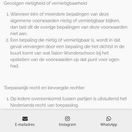
Gevolgen nietigheid of vernietigbaarheid
Wanneer één of meerdere bepalingen van deze
algemene voorwaarden nietig of vernietigbaar blijken,
dan tast dit de overige bepalingen van deze voorwaarden
niet aan.
Een bepaling die nietig of vernietigbaar is, wordt in dat
geval vervangen door een bepaling die het dichtst in de
buurt komt van wat Salon Wonderschoon bij het
opstellen van de voorwaarden op dat punt voor ogen
had.
Toepasselijk recht en bevoegde rechter
Op iedere overeenkomst tussen partijen is uitsluitend het
Nederlands recht van toepassing.
De Nederlandse rechter in het arrondissement waar
Salon Wonderschoon is gevestigd / praktijk houdt /
E-mailadres
Instagram
WhatsApp
kantoor houdt is exclusief bevoegd om kennis te nemen
van eventuele geschillen tussen partijen, tenzij de wet