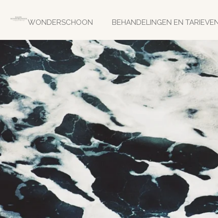
Ga
direct
WONDERSCHOON
BEHANDELINGEN EN TARIEVE
naar
de
hoofdinhoud