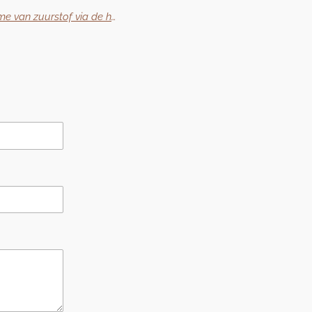
Kan de huid ademen? Een stukje over opname van zuurstof via de huid