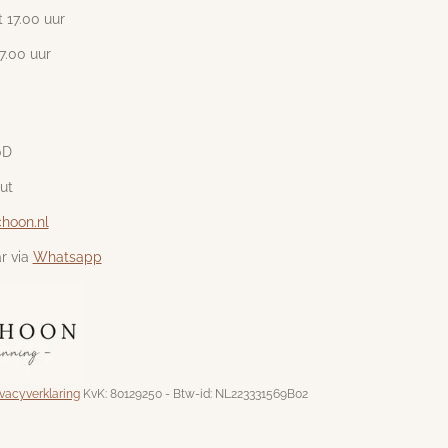
 17.00 uur
17.00 uur
0D
ut
hoon.nl
r via
Whatsapp
ivacyverklaring
KvK:
80129250 - Btw-id: NL223331569B02