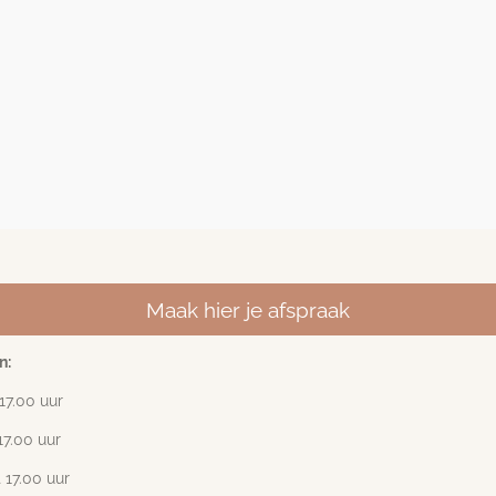
Maak hier je afspraak
n:
17
.00 uur
17.00 uur
 17.00 uur