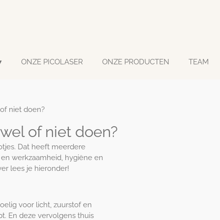
ONZE PICOLASER
ONZE PRODUCTEN
TEAM
 of niet doen?
 wel of niet doen?
potjes. Dat heeft meerdere
n en werkzaamheid, hygiëne en
ver lees je hieronder!
elig voor licht, zuurstof en
pt. En deze vervolgens thuis