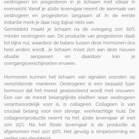
oestrogeen en progesteron in je lichaam met elkaar in
evenwicht. Vanaf je 40ste levensjaar neemt de aanmaak van
oestrogeen en progesteron langzaam af. In de eerste
instantie merk je daar nog (bijna) niets van.
Gemiddeld maakt je lichaam na de overgang zo’n 60%
minder oestrogeen aan. De productie van progesteron daalt
tot bijna nul, waardoor de balans tussen deze hormonen dus
heel anders wordt. Je lichaam moet zich aan deze nieuwe
situatie aanpassen en daardoor kan je
overgangsverschijnselen ervaren.
Hormonen kunnen het lichaam van signalen voorzien op
verschillende manieren. Oestrogeen is een bepaald type
hormoon dat het meest geassocieerd wordt met vrouwen.
Een van de meest belangrijkste eiwitten waar oestrogeen
verantwoordelijk voor is, is collageen. Collageen is van
cruciaal belang voor een stevige, veerkrachtige huid. De
collageenproductie neemt na het 40ste levensjaar af met
zo’n 25%. Na het 60ste levensjaar is de productie al
afgenomen met zo’n 50%. Het gevolg is rimpelvorming en
verlies van stevigheid.