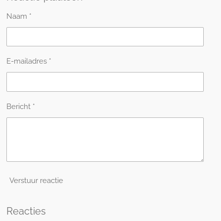
n
e
n
Naam *
E-mailadres *
Bericht *
Verstuur reactie
Reacties