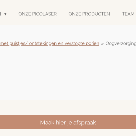
N
ONZE PICOLASER
ONZE PRODUCTEN
TEAM
 met puistjes/ ontstekingen en verstopte poriën
»
Oogverzorgin
Maak hier je afspraak