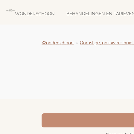
Ga
direct
WONDERSCHOON
BEHANDELINGEN EN TARIEVE
naar
de
hoofdinhoud
Wonderschoon
»
Onrustige, onzuivere huid