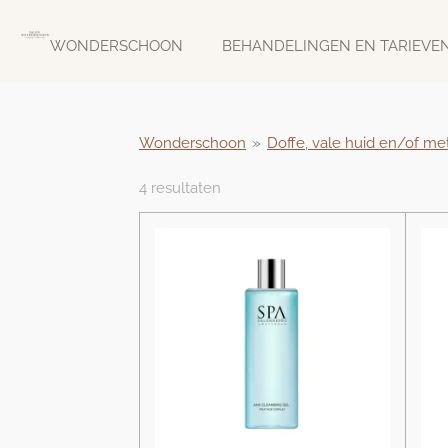
Ga
direct
WONDERSCHOON
BEHANDELINGEN EN TARIEVE
naar
de
hoofdinhoud
Wonderschoon
»
Doffe, vale huid en/of me
4 resultaten