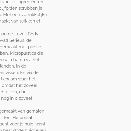
tuurlijke ingrediënten.
jfpitten scrubben je
. Met een verrukkelijke
akt van suikkerriet,
 aan de Loveli Body
evat! Serieus, de
gemaakt met plastic
ben. Microplastics die
 maar daarna via het
landen. In de
an vissen. En via de
n lichaam waar het
En omdat het zoveel
ebruiken, dan
t nog in o zoveel
s gemaakt van gemalen
itten. Helemaal
zacht voor je huid, want
an haar dode huidcellen,