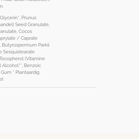
n.
Glycerin*, Prunus
andel) Seed Granulate,
ranulate, Cocos
aprylate / Caprate
y, Butyrospermum Parkii
e Sesquistearate
, Tocopherol (Vitamine
l Alcohol**, Benzoic
n Gum * Plantaardig
el