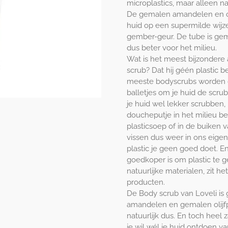
microplastics, maar alleen na
De gemalen amandelen en oli
huid op een supermilde wijze
gember-geur. De tube is gema
dus beter voor het milieu.
Wat is het meest bijzondere
scrub? Dat hij géén plastic b
meeste bodyscrubs worden 
balletjes om je huid de scrub
je huid wel lekker scrubben,
doucheputje in het milieu be
plasticsoep of in de buiken v
vissen dus weer in ons eige
plastic je geen goed doet. 
goedkoper is om plastic te g
natuurlijke materialen, zit he
producten.
De Body scrub van Loveli i
amandelen en gemalen olijfp
natuurlijk dus. En toch heel 
je wil wél je huid ontdoen v