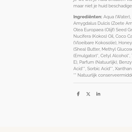
maar niet je huid beschadige
Ingrediënten:
Aqua (Water), 
Amygdalus Dulcis (Zoete Am
Olea Europaea (Olijf) Seed G
Nucifera (Kokos) Oil, Coco C
(Vloeibare Kokosolie), Hone
(Shea) Butter, Methyl Glucos
(Emulgator)*, Cetyl Alcohol*
E), Parfum (Natuurlijk), Benzy
Acid**, Sorbic Acid**, Xantha
** Natuurlijk conserveermidd
D
D
S
e
e
h
l
e
a
e
l
r
n
e