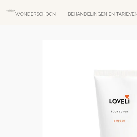
Ga
direct
WONDERSCHOON
BEHANDELINGEN EN TARIEVE
naar
de
hoofdinhoud