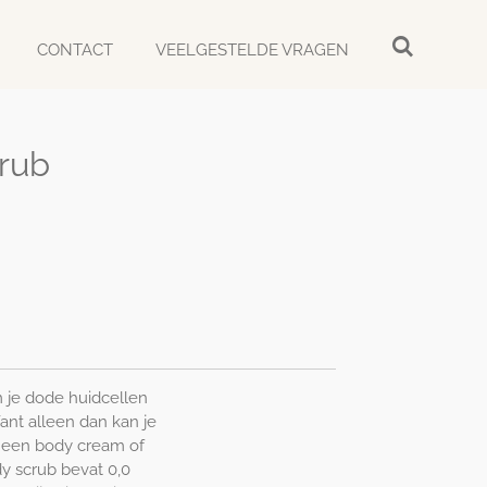
CONTACT
VEELGESTELDE VRAGEN
crub
d
m je dode huidcellen
ant alleen dan kan je
n een body cream of
y scrub bevat 0,0