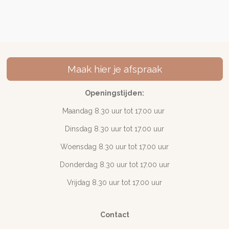
e
e
h
e
l
e
a
l
e
l
r
e
n
e
n
Maak hier je afspraak
Openingstijden:
Maandag 8.30 uur tot 17
.00 uur
Dinsdag 8.30 uur tot 17.00 uur
Woensdag 8.30 uur tot 17.00 uur
Donderdag 8.30 uur tot 17.00 uur
Vrijdag 8.30 uur tot 17.00 uur
Contact