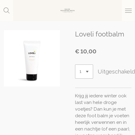
Ga
direct
naar
de
hoofdinhoud
Loveli footbalm
€ 10,00
Uitgeschakel
Krijg jij iedere winter ook
last van hele droge
voetjes? Dan kun je met
deze foot balm je voeten
heerlijk verwennen en in
een nachtje (of een paar),