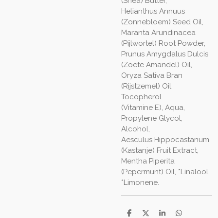
(Shea) Butter,
Helianthus Annuus
(Zonnebloem) Seed Oil,
Maranta Arundinacea
(Pijlwortel) Root Powder,
Prunus Amygdalus Dulcis
(Zoete Amandel) Oil,
Oryza Sativa Bran
(Rijstzemel) Oil,
Tocopherol
(Vitamine E), Aqua,
Propylene Glycol,
Alcohol,
Aesculus Hippocastanum
(Kastanje) Fruit Extract,
Mentha Piperita
(Pepermunt) Oil, *Linalool,
*Limonene.
D
D
S
D