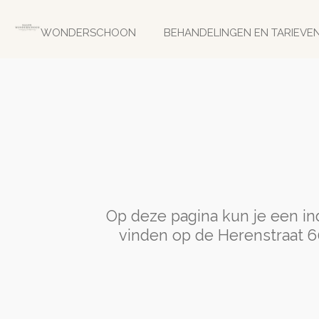
Ga
direct
WONDERSCHOON
BEHANDELINGEN EN TARIEVE
naar
de
hoofdinhoud
Op deze pagina kun je een in
vinden op de Herenstraat 60